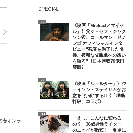
SPECIAL
PR
《映画『Michael／マイケ
ル』》父ジョセフ・ジャク
ソン役、コールマン・ドミ
ンゴ オフィシャルインタ
ビュー“観客を魅了した名
優、複雑な父親像への想い
を語る”《日本興収70億円
突破》
PR
《映画『シェルター』》ジ
ェイソン・ステイサムがお
盆を“打破”する!!《「眠眠
打破」コラボ》
PR
「えっ、こんなに変わる
文春オンラ
の？」36歳男性ライター
のニオイが激変！ 夏場に