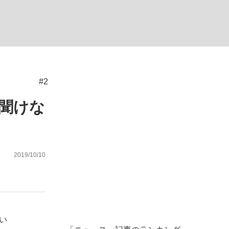
ない資産運用のすべて
#2
が悲しい」『北の国から』倉本聰氏（91...
聞けな
2019/10/10
い