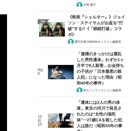
中岡 愛子
《映画『シェルター』》ジェイ
PR
ソン・ステイサムがお盆を“打
破”する!!《「眠眠打破」コラ
ボ》
週刊文春CINEMAオンライン編集部
「逮捕のきっかけは腐乱
した男性遺体」わずか1ヶ
月半で8人殺害…お金持ち
9位
の子供が「日本最悪の殺
9
人犯」になった理由（昭
和40年の事件）
鉄人ノンフィクション編集部
「遺体には2人の男の体
液」東京の河川で発見さ
れたのは“女性の溺死
10
体”⋯27歳CAを殺した犯
位
10
人は誰だ（昭和34年の事