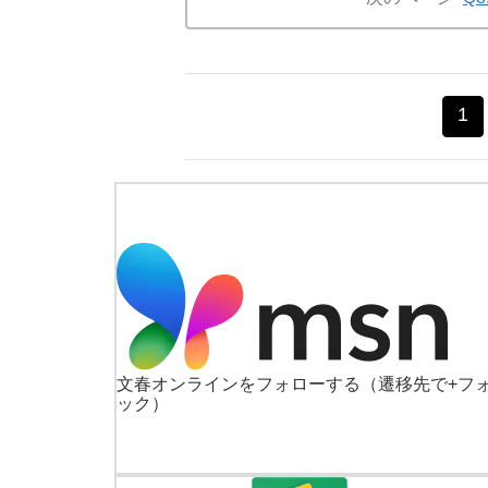
1
文春オンラインをフォローする
（遷移先で+フ
ック）