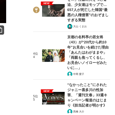
NEW
迫、少女達はモップで…
657人が死亡した韓国“最
悪の人権侵害”のおぞまし
すぎる実態
大山 くまお
京都の名料亭の若女将
（43）が“20代から約10
年”お見合いを続けた理由
「あんたはわがままや」
4位
4
「両親も焦ってくるし、
お見合いノイローゼみた
いに…」
中岡 愛子
“なかったこと”にされた
ジャニー喜多川の性加
NEW
害、「週刊文春」33週キ
5位
5
ャンペーン報道のはじま
り《担当記者が明かす》
髙橋 大介