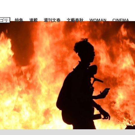
ゴリ
特集
連載
週刊文春
文藝春秋
WOMAN
CINEMA
キーワード入力
ス
エンタメ
ライフ
ビジネス
ーワードタグ一覧
山凌輝
#高市早苗
#後藤真希
#森岡毅
#城彰二
#内田有紀
観る将棋、読
#亀和田武
て明かした日本代表監督に...
「最悪の空気のまま解散」W