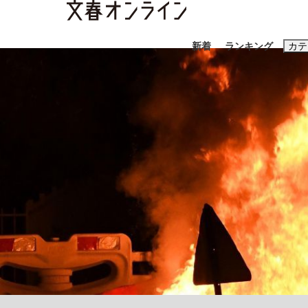
新着
ランキング
カテ
スクープ
ニュー
おすすめのキ
#藤田晋
#三
#玉木雄一郎
「90%は失敗する。でも…」本田圭佑が初め
終戦から81年