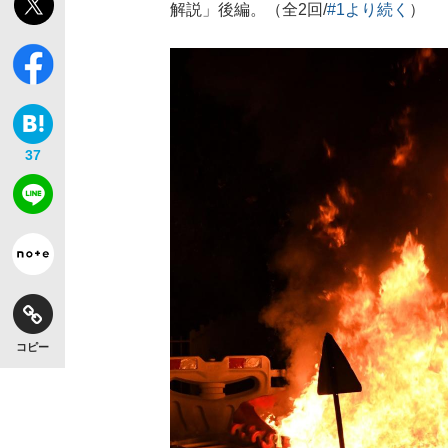
解説」後編。（全2回/
#1より続く
）
37
コピー