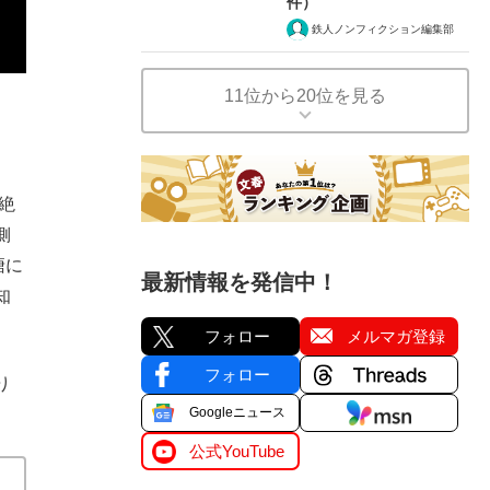
件）
鉄人ノンフィクション編集部
11位から20位を見る
絶
側
塘に
最新情報を発信中！
知
フォロー
メルマガ登録
フォロー
り
Googleニュース
公式YouTube