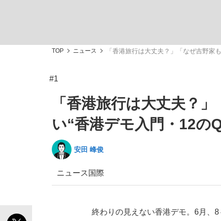
TOP
ニュース
「香港旅行は大丈夫？」「なぜ吉野家も標
#1
「敗因分析は一切聞かれなかった」侍ジャパン選
キングの誕生を、目撃せよ。
「香港旅行は大丈夫？」
い“香港デモ入門・12のQ
安田 峰俊
the Style
ニュース
国際
「目標達成できなかったからと言って…」サッ
終わりの見えない香港デモ。6月、8