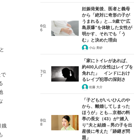
妊娠発覚後、医者と義母
から「絶対に奇形の子が
うまれる」と…9歳で“広
6位
島原爆”を体験した女性が
6
明かす、それでも「う
む」と決めた理由
小山 美砂
と
「家にトイレがあれば、
約400人の女性はレイプを
7位
免れた」 インドにおけ
たで
7
るレイプ犯罪の深刻さ
る
佐藤 大介
地
「子どもがいいひんのや
な
から、離婚してしまった
ほうが」とも…京都の料
亭の長女（43）が“婿入
8位
8
り”夫と結婚→男の子を出
月娥
産後に考えた「跡継ぎ問
も
題」