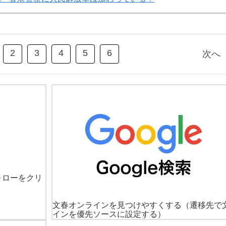
2
3
4
5
6
次へ
ォローをクリ
文春オンラインを見つけやすくする
（遷移先で
インを優先ソースに設定する）