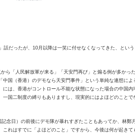
」話だったが、
10月以降は一笑に付せなくなってきた、
という
から「人民解放軍が来る」「
天安門再び」と煽る例が多かっ
「中国（香港）
のデモなら天安門事件」という単純な連想によ
）には、
香港がコントロール不能な状態になった場合の中国内
、一国二制度の縛りもありますし、
現実的にはよほどのことで
国記念日）の前後にデモ隊が暴れすぎたこともあってか、林鄭
。これはすでに「よほどのこと」ですから、今後は何が起きて