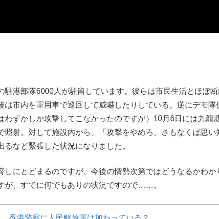
駐港部隊6000人が駐留しています。彼らは市民生活とほぼ断
後は市内を軍用車で巡回して威嚇したりしている。逆にデモ隊
はわずかしか攻撃してこなかったのですが）10月6日には九龍
で照
射。対して施設内から、「攻撃をやめろ、
さもなくば思い
出るなど緊張した状況になりました。
脅しにとどまるのですが、今後の情勢次第ではどうなるかわか
すが、すでに何でもありの状況ですので……。
8. 香港警察に人民解放軍は加わっている？