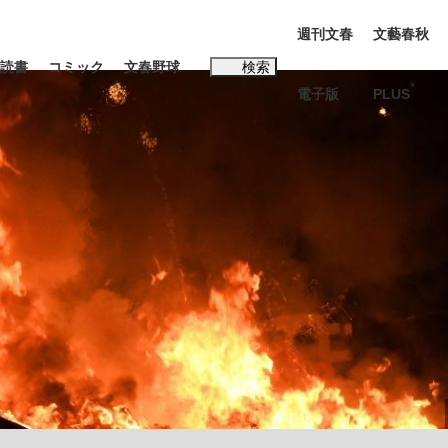
週刊文春
文藝春秋
読書
コミック
文春野球
検索
電子版
PLUS
インタビュー
読書
#松田聖子
む将棋
BC日本代表“敗戦”の真実 選手が明かす...