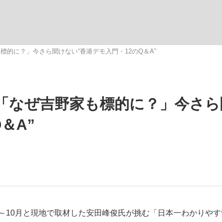
いまさら聞け
的に？」今さら聞けない“香港デモ入門・12のQ＆A”
手が証言した“NPB聞...
「クマが悪者扱いされているの
「なぜ吉野家も標的に？」今さら
＆A”
もっと見る
カー日本代表・森保一監督...
～10月と現地で取材した安田峰俊氏が挑む「日本一わかりやす