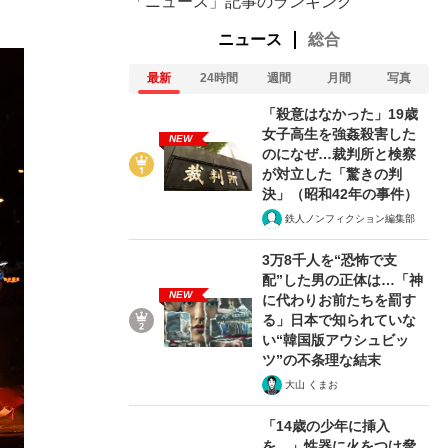
「ニュース」記事のランキング
ニュース
総合
最新
24時間
週間
月間
写真
「殺意はなかった」19歳
女子高生を強姦殺害した
NEW
のになぜ…裁判所と検察
が対立した「驚きの判
決」（昭和42年の事件）
鉄人ノンフィクション編集部
3万8千人を“恐怖で支
配”した男の正体は…「神
NEW
に代わりお前たちを罰す
る」日本で知られていな
い“韓国版アウシュビッ
ツ”の不条理な結末
大山 くまお
「14歳の少年に挿入
を…」性器に火をつけ脅