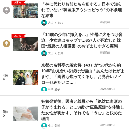
NEW
「神に代わりお前たちを罰する」日本で知ら
れていない“韓国版アウシュビッツ”の不条理
な結末
7時間前
大山 くまお
「14歳の少年に挿入を…」性器に火をつけ脅
NEW
迫、少女達はモップで…657人が死亡した韓
国“最悪の人権侵害”のおぞましすぎる実態
7時間前
大山 くまお
京都の名料亭の若女将（43）が“20代から約
10年”お見合いを続けた理由「あんたはわがま
4位
まや」「両親も焦ってくるし、お見合いノイ
4
ローゼみたいに…」
2026/08/02
中岡 愛子
妊娠発覚後、医者と義母から「絶対に奇形の
子がうまれる」と…9歳で“広島原爆”を体験し
5位
た女性が明かす、それでも「うむ」と決めた
5
理由
2026/08/06
小山 美砂