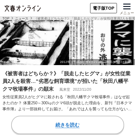
電子版TOP
メニュー
TOP
ニュース
《被害者はどちらか？》「脱走したヒグマ」が女性従業員2人を殺害
《被害者はどちらか？》「脱走したヒグマ」が女性従業
員2人を殺害…“劣悪な飼育環境”が招いた「秋田八幡平
クマ牧場事件」の顛末
風来堂
2022/11/20
女性従業員2人がヒグマに殺される「秋田八幡平クマ牧場事件」はなぜ起
きたのか？ 体重250～300㎏のクマ6頭が脱走した理由を、新刊『日本クマ
事件簿』より一部抜粋してお届け。「あれでは人を襲っても仕方がない」
という証…
続きを読む