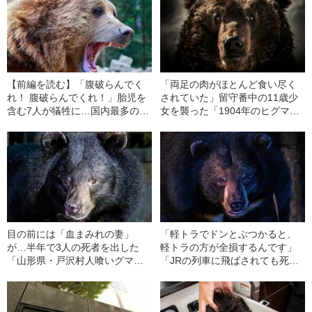
【前編を読む】「腹破らんでく
「両足の肉がほとんど食い尽く
れ！ 腹破らんでくれ！」胎児を
されていた」留守番中の11歳少
含む7人が犠牲に…国内最多の死
女を襲った「1904年のヒグマ襲
者を出した「三毛別ヒグマ事
撃事件」の惨劇
件」の壮絶
目の前には「血まみれの妻」
「軽トラでドンとぶつかると、
が…半年で3人の死者を出した
軽トラの方が全損するんです」
「山形県・戸沢村人喰いグマ事
「JRの列車に飛ばされても死な
件」の謎
ない」…猟友会メンバーが驚い
た“クマの生命力”