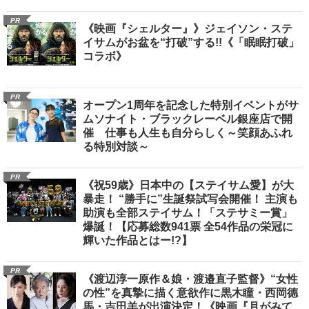
PR
《映画『シェルター』》ジェイソン・ステ
イサムがお盆を“打破”する!!《「眠眠打破」
コラボ》
PR
オープン1周年を記念した特別イベントがサ
ムソナイト・ブラックレーベル銀座店で開
催 仕事も人生も自分らしく～笑顔あふれ
る特別対談～
PR
《祝59歳》日本中の【ステイサム愛】が大
暴走！ “勝手に”生誕祭試写会開催！ 主演も
助演も全部ステイサム！「ステサミー賞」
爆誕！【応募総数941票 全54作品の栄冠に
輝いた作品とはー!?】
PR
《渡辺淳一原作＆娘・渡邉直子監督》“女性
の性”を真摯に描く意欲作に黒木瞳・西岡德
馬・吉田羊が出演決定！《映画『月がみて