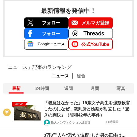
最新情報を発信中！
フォロー
メルマガ登録
フォロー
公式YouTube
Googleニュース
「ニュース」記事のランキング
ニュース
総合
最新
24時間
週間
月間
写真
「殺意はなかった」19歳女子高生を強姦殺害
NEW
したのになぜ…裁判所と検察が対立した「驚
きの判決」（昭和42年の事件）
14時間前
鉄人ノンフィクション編集部
3万8千人を“恐怖で支配”した男の正体は…