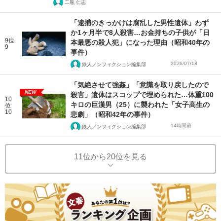
二瓶 仁志
「逮捕のきっかけは腐乱した男性遺体」わず
か1ヶ月半で8人殺害…お金持ちの子供が「日
9位
本最悪の殺人犯」になった理由（昭和40年の
9
事件）
2026/07/18
鉄人ノンフィクション編集部
「気絶させて強姦」「意識を取り戻したので
NEW
殺害」遺体はスコップで埋められた…体重100
10
キロの巨漢男（25）に襲われた「女子高生の
位
10
悲劇」（昭和42年の事件）
14時間前
鉄人ノンフィクション編集部
11位から20位を見る