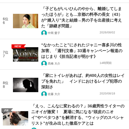
「子どもがいいひんのやから、離婚してしま
ったほうが」とも…京都の料亭の長女（43）
6位
が“婿入り”夫と結婚→男の子を出産後に考え
6
た「跡継ぎ問題」
2026/08/02
中岡 愛子
“なかったこと”にされたジャニー喜多川の性
NEW
加害、「週刊文春」33週キャンペーン報道の
7位
7
はじまり《担当記者が明かす》
14時間前
髙橋 大介
「家にトイレがあれば、約400人の女性はレイ
プを免れた」 インドにおけるレイプ犯罪の
8位
8
深刻さ
2020/08/18
佐藤 大介
「えっ、こんなに変わるの？」36歳男性ライターの
PR
ニオイが激変！ 夏場に気になる“頭皮のニオ
イ”や“ベタつき”を解消する、“ウィッグのスペシャ
リスト”が生み出した徹底ケアとは