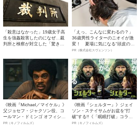
「殺意はなかった」19歳女子高
「えっ、こんなに変わるの？」
生を強姦殺害したのになぜ…裁
36歳男性ライターのニオイが激
判所と検察が対立した「驚きの
変！ 夏場に気になる“頭皮のニ
判決」（昭和42年の事件）
オイ”や“ベタつき”を解消す
PR（株式会社スヴェンソン）
る、“ウィッグのスペシャリス
ト”が生み出した徹底ケアとは
《映画『Michael／マイケル』》
《映画『シェルター』》ジェイ
父ジョセフ・ジャクソン役、コ
ソン・ステイサムがお盆を“打
ールマン・ドミンゴ オフィシャ
破”する!!《「眠眠打破」コラ
ルインタビュー“観客を魅了した
ボ》
PR（キノフィルムズ）
PR（キノフィルムズ）
名優、複雑な父親像への想いを
語る”《日本興収70億円突破》