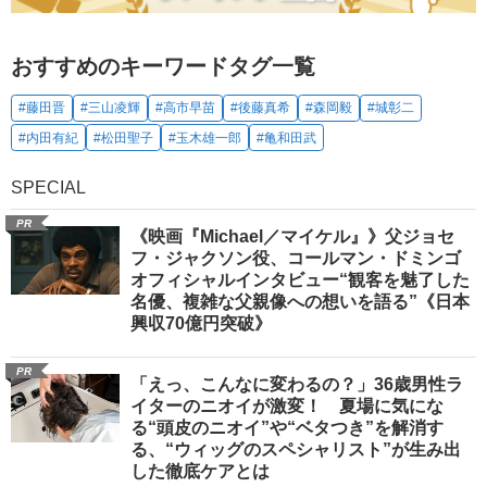
おすすめのキーワードタグ一覧
#藤田晋
#三山凌輝
#高市早苗
#後藤真希
#森岡毅
#城彰二
#内田有紀
#松田聖子
#玉木雄一郎
#亀和田武
SPECIAL
PR
《映画『Michael／マイケル』》父ジョセ
フ・ジャクソン役、コールマン・ドミンゴ
オフィシャルインタビュー“観客を魅了した
名優、複雑な父親像への想いを語る”《日本
興収70億円突破》
PR
「えっ、こんなに変わるの？」36歳男性ラ
イターのニオイが激変！ 夏場に気にな
る“頭皮のニオイ”や“ベタつき”を解消す
る、“ウィッグのスペシャリスト”が生み出
した徹底ケアとは