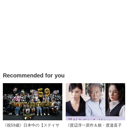
Recommended for you
《祝59歳》日本中の【ステイサ
《渡辺淳一原作＆娘・渡邉直子