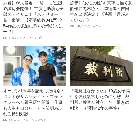
ム愛】が大暴走！ “勝手に”生誕
監督》“女性の性”を真摯に描く意
祭試写会開催！ 主演も助演も全
欲作に黒木瞳・西岡德馬・吉田
部ステイサム！「ステサミー
羊が出演決定！《映画『月がみ
賞」爆誕！【応募総数941票 全
ている』》
54作品の栄冠に輝いた作品とは
PR（キノフィルムズ）
ー!?】
PR（（株）キノフィルムズ）
オープン1周年を記念した特別イ
「殺意はなかった」19歳女子高
ベントがサムソナイト・ブラッ
生を強姦殺害したのになぜ…裁
クレーベル銀座店で開催 仕事
判所と検察が対立した「驚きの
も人生も自分らしく～笑顔あふ
判決」（昭和42年の事件）
れる特別対談～
PR（サムソナイト・ジャパン）