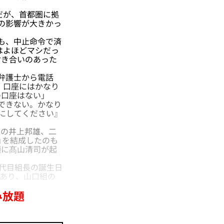
だが、首都圏に拠
の影響が大きかっ
も、中止命令で済
はよほどマシだっ
付き合いのあった
弁護士から電話
。口座にはかなり
口座はない」
できない。かなり
にしてください』
長の井上邦雄、二
」を結成したのも
頭に髙山清司が起
代目組長の誕生日
もあり、山口組の
み放題