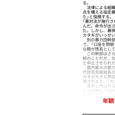
る。
法律による組織の
点を構える指定
た」と指摘する。
「暴対法が施行
んだ。命令が出さ
た。しかし、暴
カタギがいっせい
別の暴力団幹部
で、『口座を閉鎖
な額が残高とし
この幹部はさら
前のことだが、な
と中止させられ
国内最大の暴力団
代目宅見組組長の
カネが大きな原
用されると、「カ
直参と呼ばれる
には分担して50
看板を背負って
年額