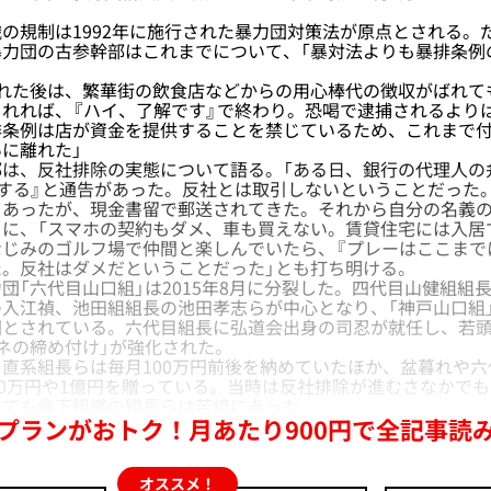
規制は1992年に施行された暴力団対策法が原点とされる。
暴力団の古参幹部はこれまでについて、「暴対法よりも暴排条例
された後は、繁華街の飲食店などからの用心棒代の徴収がばれて
れれば、『ハイ、了解です』で終わり。恐喝で逮捕されるより
排条例は店が資金を提供することを禁じているため、これまで
に離れた」
は、反社排除の実態について語る。「ある日、銀行の代理人の
する』と通告があった。反社とは取引しないということだった
てあったが、現金書留で郵送されてきた。それから自分の名義の
に、「スマホの契約もダメ、車も買えない。賃貸住宅には入居
じみのゴルフ場で仲間と楽しんでいたら、『プレーはここまで
た。反社はダメだということだった」とも打ち明ける。
「六代目山口組」は2015年8月に分裂した。四代目山健組組
入江禎、池田組組長の池田孝志らが中心となり、「神戸山口組
因とされている。六代目組長に弘道会出身の司忍が就任し、若
ネの締め付け」が強化された。
直系組長らは毎月100万円前後を納めていたほか、盆暮れや六
00万円や1億円を贈っている。当時は反社排除が進むさなかで
いても傘下組織の組長らは苦境にあった。
プランがおトク！月あたり900円で全記事読
オススメ！