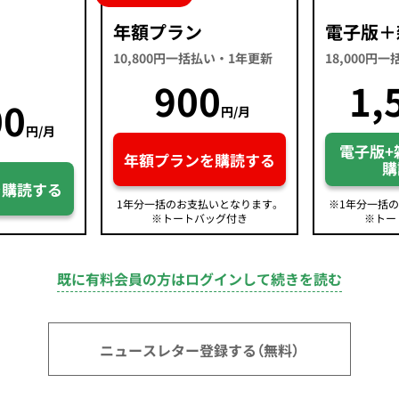
年額プラン
電子版＋
10,800円一括払い・1年更新
18,000円
900
1,
00
円/月
円/月
電子版+
年額プランを購読する
購
を購読する
1年分一括のお支払いとなります。
※1年分一括
※トートバッグ付き
※トー
既に有料会員の方はログインして続きを読む
ニュースレター登録する（無料）