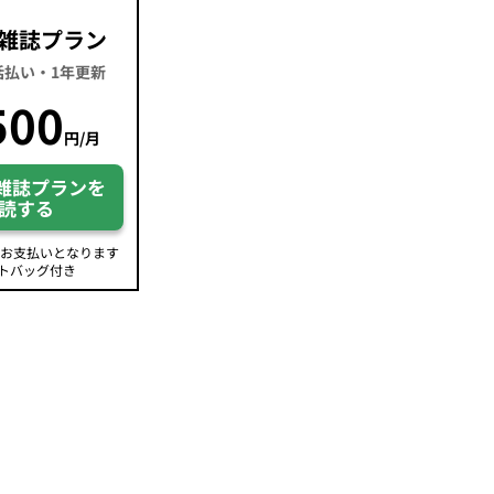
雑誌プラン
一括払い・1年更新
500
円/月
雑誌プランを
読する
のお支払いとなります
トバッグ付き