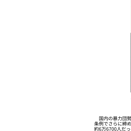
国内の暴力団勢力
条例でさらに締め
約6万6700人だ