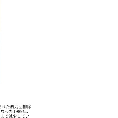
された暴力団排除
った1989年、
にまで減少してい