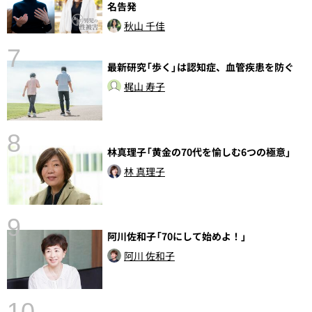
名告発
秋山 千佳
7
最新研究「歩く」は認知症、血管疾患を防ぐ
梶山 寿子
8
林真理子「黄金の70代を愉しむ6つの極意」
林 真理子
9
語
阿川佐和子「70にして始めよ！」
阿川 佐和子
10