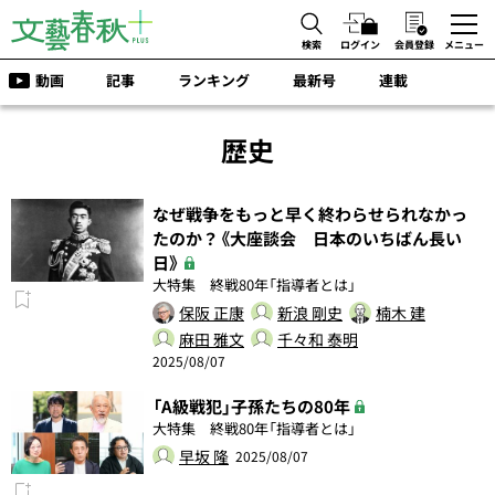
検索
ログイン
会員登録
メニュー
動画
記事
ランキング
最新号
連載
歴史
なぜ戦争をもっと早く終わらせられなかっ
たのか？《大座談会 日本のいちばん長い
日》
大特集 終戦80年「指導者とは」
保阪 正康
新浪 剛史
楠木 建
麻田 雅文
千々和 泰明
2025/08/07
「A級戦犯」子孫たちの80年
大特集 終戦80年「指導者とは」
早坂 隆
2025/08/07