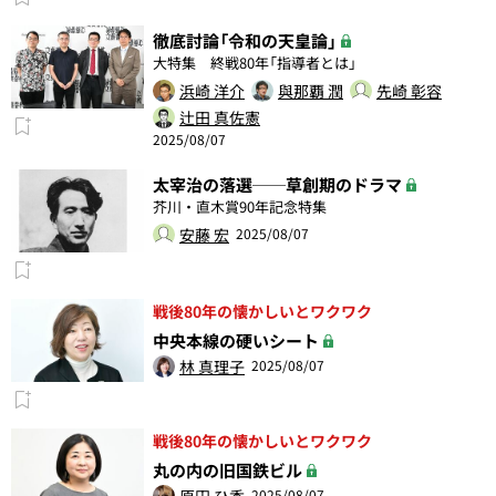
徹底討論「令和の天皇論」
大特集 終戦80年「指導者とは」
浜崎 洋介
與那覇 潤
先崎 彰容
辻田 真佐憲
2025/08/07
太宰治の落選──草創期のドラマ
芥川・直木賞90年記念特集
安藤 宏
2025/08/07
戦後80年の懐かしいとワクワク
中央本線の硬いシート
林 真理子
2025/08/07
戦後80年の懐かしいとワクワク
丸の内の旧国鉄ビル
原田 ひ香
2025/08/07