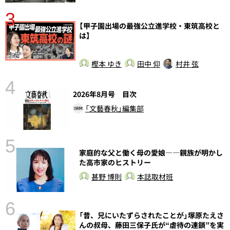
3
さ
【甲子園出場の最強公立進学校・東筑高校と
実
は】
樫本 ゆき
田中 仰
村井 弦
4
2026年8月号 目次
「文藝春秋」編集部
5
の
家庭的な父と働く母の愛娘――親族が明かし
た高市家のヒストリー
甚野 博則
本誌取材班
6
し
「昔、兄にいたずらされたことが」塚原たえさ
んの叔母、藤田三保子氏が“虐待の連鎖”を実