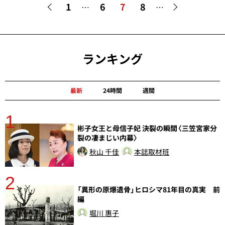
1
6
7
8
…
…
ランキング
最新
24時間
週間
1
分
彬子女王と母信子妃 決裂の瞬間〈三笠宮家分
裂の凄まじい内幕〉
秋山 千佳
本誌取材班
2
「異形の原爆遺骨」ヒロシマ81年目の真実 前
編
堀川 惠子