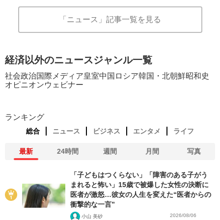
「ニュース」記事一覧を見る
経済以外のニュースジャンル一覧
社会
政治
国際
メディア
皇室
中国
ロシア
韓国・北朝鮮
昭和史
オピニオン
ウェビナー
ランキング
総合
ニュース
ビジネス
エンタメ
ライフ
最新
24時間
週間
月間
写真
「子どもはつくらない」「障害のある子がう
まれると怖い」15歳で被爆した女性の決断に
医者が激怒…彼女の人生を変えた“医者からの
衝撃的な一言”
2026/08/06
小山 美砂