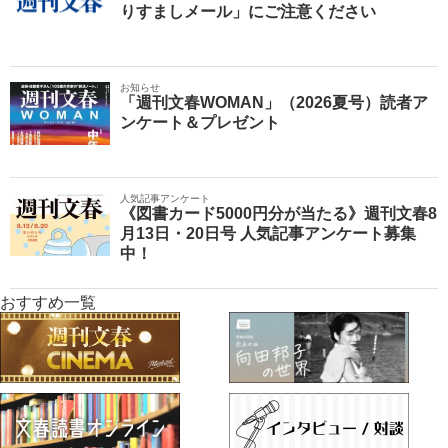
りすましメール」にご注意ください
お知らせ
「週刊文春WOMAN」（2026夏号）読者ア
ンケート＆プレゼント
人気記事アンケート
《図書カード5000円分が当たる》週刊文春8
月13日・20日号 人気記事アンケート募集
中！
おすすめ一覧