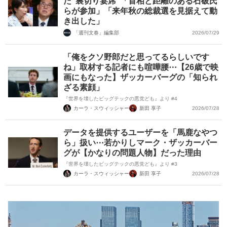
た“裏切り宴席”「首相と距離のある石破氏
らが参加」「来年秋の総裁選を見据えて動
き出した」
「週刊文春」編集部
2026/07/29
「俺をクソ野郎だと思ってるらしいです
ね」取材する記者にも喧嘩腰⋯【26歳で映
画にもなった】ザッカーバーグの「知られ
ざる素顔」
『世界を壊したビッグテックの悪党ども』より #4
カーラ・スウィッシャー
新田 享子
2026/07/28
データを提供するユーザーを「馬鹿なやつ
ら」扱い⋯若かりしマーク・ザッカーバー
グが【かなりの問題人物】だった理由
『世界を壊したビッグテックの悪党ども』より #3
カーラ・スウィッシャー
新田 享子
2026/07/28