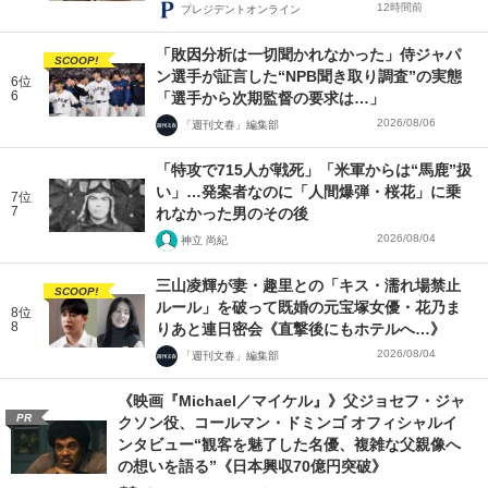
12時間前
プレジデントオンライン
「敗因分析は一切聞かれなかった」侍ジャパ
SCOOP!
ン選手が証言した“NPB聞き取り調査”の実態
6位
6
「選手から次期監督の要求は…」
2026/08/06
「週刊文春」編集部
「特攻で715人が戦死」「米軍からは“馬鹿”扱
い」…発案者なのに「人間爆弾・桜花」に乗
7位
7
れなかった男のその後
2026/08/04
神立 尚紀
三山凌輝が妻・趣里との「キス・濡れ場禁止
SCOOP!
ルール」を破って既婚の元宝塚女優・花乃ま
8位
8
りあと連日密会《直撃後にもホテルへ…》
2026/08/04
「週刊文春」編集部
《映画『Michael／マイケル』》父ジョセフ・ジャ
PR
クソン役、コールマン・ドミンゴ オフィシャルイ
ンタビュー“観客を魅了した名優、複雑な父親像へ
の想いを語る”《日本興収70億円突破》