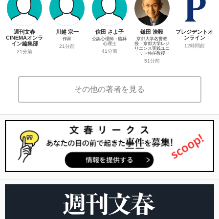
週刊文春
川越 宗一
信田 さよ子
鎌田 浩毅
プレジデントオ
CINEMAオンラ
ンライン
作家
公認心理師・臨床
京都大学名誉教
イン編集部
心理士
授・京都大学レジ
12時間前
21分前
リエンス実践ユニ
41分前
21分前
ット特任教授
51分前
その他の著者を見る