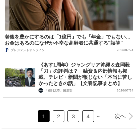
老後を豊かにするのは「1億円」でも「年金」でもない…
お金はあるのになぜか不幸な高齢者に共通する"誤算"
プレジデントオンライン
2026/07/24
《あす1周年》ジャングリア沖縄＆森岡毅
「刀」の評判は？ 融資＆内部情報も掲
載、テレビ・新聞が報じない「本当に苦し
かったときの話」【文春記事まとめ】
「週刊文春」編集部
2026/07/24
...
次へ
1
2
3
4