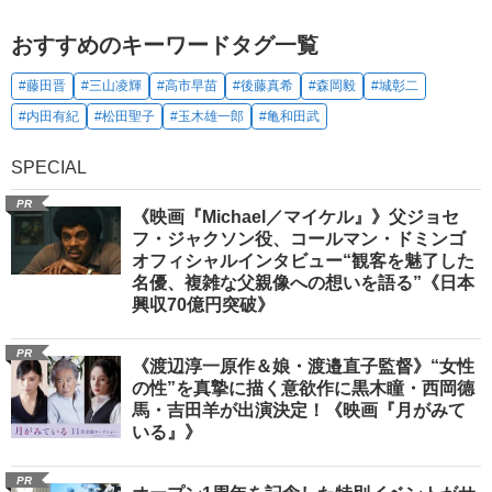
おすすめのキーワードタグ一覧
#藤田晋
#三山凌輝
#高市早苗
#後藤真希
#森岡毅
#城彰二
#内田有紀
#松田聖子
#玉木雄一郎
#亀和田武
SPECIAL
PR
《映画『Michael／マイケル』》父ジョセ
フ・ジャクソン役、コールマン・ドミンゴ
オフィシャルインタビュー“観客を魅了した
名優、複雑な父親像への想いを語る”《日本
興収70億円突破》
PR
《渡辺淳一原作＆娘・渡邉直子監督》“女性
の性”を真摯に描く意欲作に黒木瞳・西岡德
馬・吉田羊が出演決定！《映画『月がみて
いる』》
PR