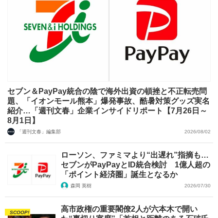
セブン＆PayPay統合の陰で海外出資の頓挫と不正転売問
題、「イオンモール熊本」爆発事故、酷暑対策グッズ実名
紹介…「週刊文春」企業インサイドリポート【7月26日～
8月1日】
「週刊文春」編集部
2026/08/02
ローソン、ファミマより“出遅れ”指摘も…
セブンがPayPayとID統合検討 1億人超の
「ポイント経済圏」誕生となるか
森岡 英樹
2026/07/30
高市政権の重要閣僚2人が六本木で開い
SCOOP!