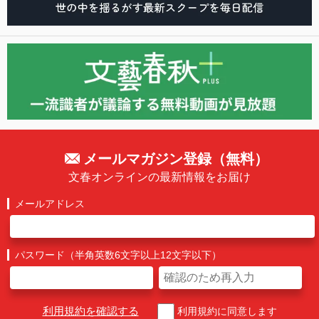
メールマガジン登録（無料）
文春オンラインの最新情報をお届け
メールアドレス
パスワード（半角英数6文字以上12文字以下）
利用規約を確認する
利用規約に同意します