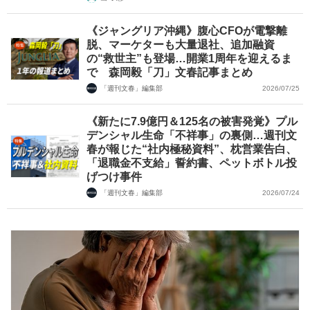
《ジャングリア沖縄》腹心CFOが電撃離
脱、マーケターも大量退社、追加融資
の“救世主”も登場…開業1周年を迎えるま
で 森岡毅「刀」文春記事まとめ
「週刊文春」編集部
2026/07/25
《新たに7.9億円＆125名の被害発覚》プル
デンシャル生命「不祥事」の裏側…週刊文
春が報じた“社内極秘資料”、枕営業告白、
「退職金不支給」誓約書、ペットボトル投
げつけ事件
「週刊文春」編集部
2026/07/24