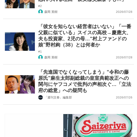
#2
森岡 英樹
2026/07/28
「彼女を知らない経営者はいない」「一番
父親に似ている」スイスの高校→慶應大、
夫も投資家、2児の母…“村上ファンドの
娘”野村絢（38）とは何者か
#1
森岡 英樹
2026/07/28
「先進国でなくなってしまう」“令和の藤
原氏”麻生太郎副総裁の皇室典範改正への
関与にヤフコメで批判の声相次ぐ…「立法
府の総意」への疑問も
「週刊文春」編集部
2026/07/26