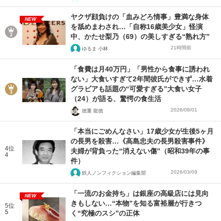
ヤクザ顔負けの「血みどろ情事」豊満な身体
NEW
を舐めまわされ…「自称16歳美少女」怪演
中、かたせ梨乃（69）の美しすぎる“熟れ方”
21時間前
ゆるま 小林
「食費は月40万円」「男性から食事に誘われ
ない」大食いすぎて2年間彼氏ができず…水着
グラビアも話題の“可愛すぎる”大食い女子
（24）が語る、驚愕の食生活
2026/08/01
徳重 龍徳
「本当にごめんなさい」17歳少女が生後5ヶ月
の長男を殺害…《高島忠夫の長男殺害事件》
4位
夫婦が背負った“消えない傷”（昭和39年の事
4
件）
2026/03/09
鉄人ノンフィクション編集部
「一流のお金持ち」は銀座の高級店には見向
NEW
きもしない…“本物”を知る富裕層が行きつ
5位
5
く“究極のスシ”の正体