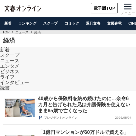
電子版TOP
メニュー
新着
ランキング
スクープ
コミック
週刊文春
文藝春秋
CIN
TOP
ニュース
経済
経済
新着
スクープ
ニュース
エンタメ
ビジネス
ライフ
インタビュー
読書
40歳から保険料を納め続けたのに…余命6
カ月と告げられた兄は介護保険を使えない
まま65歳で亡くなった
プレジデントオンライン
2026/08/04
「1億円マンションが60万ドルで買える」