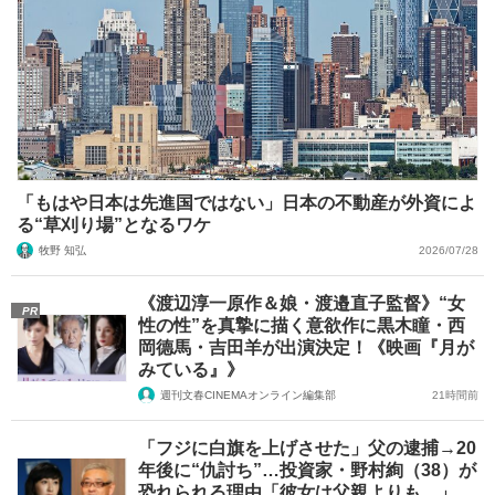
「もはや日本は先進国ではない」日本の不動産が外資によ
る“草刈り場”となるワケ
牧野 知弘
2026/07/28
《渡辺淳一原作＆娘・渡邉直子監督》“女
PR
性の性”を真摯に描く意欲作に黒木瞳・西
岡德馬・吉田羊が出演決定！《映画『月が
みている』》
週刊文春CINEMAオンライン編集部
21時間前
「フジに白旗を上げさせた」父の逮捕→20
年後に“仇討ち”…投資家・野村絢（38）が
恐れられる理由「彼女は父親よりも…」