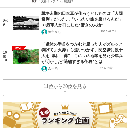
「文春オンライン」編集部
戦争末期の日本軍が作ろうとしたのは「人間
爆弾」だった…「いったい誰を乗せるんだ」
9位
9
31歳軍人が口にした“驚きの人物”
2026/08/04
神立 尚紀
「遺体の手首をつかむと腐った肉がズルッと
NEW
剥げて」火葬すら追いつかず、防空壕に数十
10
人を“集団土葬”…この世の地獄を見た少年兵
位
10
が明かした“過酷すぎる任務”とは
21時間前
永井 均
11位から20位を見る