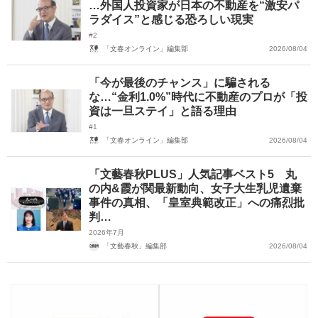
…外国人投資家が日本の不動産を“激安パ
ラダイス”と感じる恐ろしい現実
#2
「文春オンライン」編集部
2026/08/04
「今が最後のチャンス」に騙される
な…“金利1.0%”時代に不動産のプロが「投
資は一旦ステイ」と語る理由
#1
「文春オンライン」編集部
2026/08/04
「文藝春秋PLUS」人気記事ベスト5 丸
の内&霞が関最新動向、女子大生乳児遺棄
事件の真相、「皇室典範改正」への痛烈批
判…
2026年7月
「文藝春秋」編集部
2026/08/04