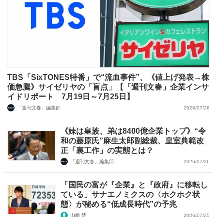
TBS「SixTONES特番」で“流血事件”、《値上げ発表→株
価急騰》サイゼリヤの「盲点」【「週刊文春」企業インサ
イドリポート 7月19日～7月25日】
「週刊文春」編集部
2026/07/26
《妹は皇族、弟は8400億企業トップ》“令
和の藤原氏”麻生太郎副総裁、皇室典範改
正「裏工作」の実態とは？
「週刊文春」編集部
2026/07/26
「国民の富が『企業』と『政府』に移転し
ている」サナエノミクスの〈ホクホク状
態〉が秘める“低成長時代”の予兆
山﨑 慧
2026/07/25