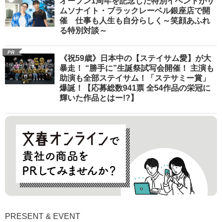
オープン1周年を記念した特別イベントがサ
ムソナイト・ブラックレーベル銀座店で開
催 仕事も人生も自分らしく～笑顔あふれ
る特別対談～
PR
《祝59歳》日本中の【ステイサム愛】が大
暴走！ “勝手に”生誕祭試写会開催！ 主演も
助演も全部ステイサム！「ステサミー賞」
爆誕！【応募総数941票 全54作品の栄冠に
輝いた作品とはー!?】
PRESENT & EVENT