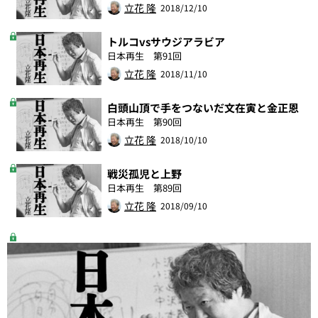
立花 隆
2018/12/10
トルコvsサウジアラビア
日本再生 第91回
立花 隆
2018/11/10
白頭山頂で手をつないだ文在寅と金正恩
日本再生 第90回
立花 隆
2018/10/10
戦災孤児と上野
日本再生 第89回
立花 隆
2018/09/10