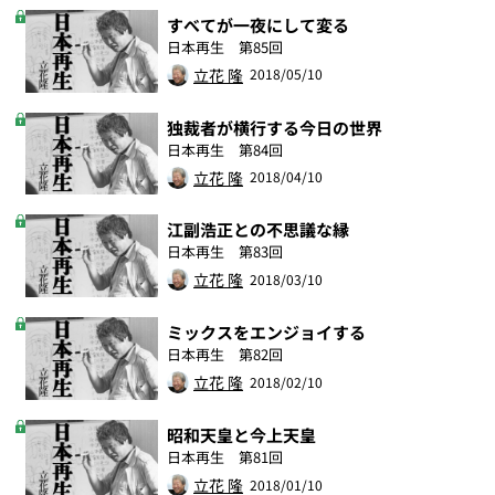
すべてが一夜にして変る
日本再生 第85回
立花 隆
2018/05/10
独裁者が横行する今日の世界
日本再生 第84回
立花 隆
2018/04/10
江副浩正との不思議な縁
日本再生 第83回
立花 隆
2018/03/10
ミックスをエンジョイする
日本再生 第82回
立花 隆
2018/02/10
昭和天皇と今上天皇
日本再生 第81回
立花 隆
2018/01/10