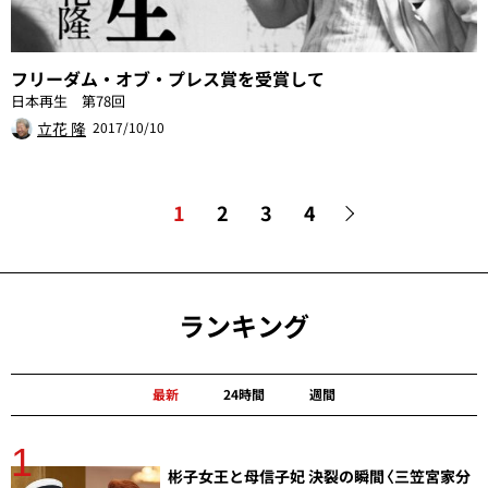
フリーダム・オブ・プレス賞を受賞して
日本再生 第78回
立花 隆
2017/10/10
1
2
3
4
ランキング
最新
24時間
週間
1
分
彬子女王と母信子妃 決裂の瞬間〈三笠宮家分