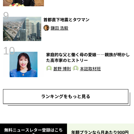
9
首都直下地震とタワマン
鎌田 浩毅
10
家庭的な父と働く母の愛娘――親族が明かし
た高市家のヒストリー
甚野 博則
本誌取材班
ランキングをもっと見る
無料ニュースレター登録はこち
年額プランなら月あたり900円