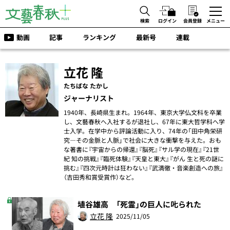
検索
ログイン
会員登録
メニュー
動画
記事
ランキング
最新号
連載
立花 隆
たちばな たかし
ジャーナリスト
1940年、長崎県生まれ。1964年、東京大学仏文科を卒業
し、文藝春秋へ入社するが退社し、67年に東大哲学科へ学
士入学。在学中から評論活動に入り、74年の「田中角栄研
究―その金脈と人脈」で社会に大きな衝撃を与えた。おも
な著書に『宇宙からの帰還』『脳死』『サル学の現在』『21世
紀 知の挑戦』『臨死体験』『天皇と東大』『がん 生と死の謎に
挑む』『四次元時計は狂わない』『武満徹・音楽創造への旅』
（吉田秀和賞受賞作）など。
埴谷雄高 「死霊」の巨人に𠮟られた
立花 隆
2025/11/05