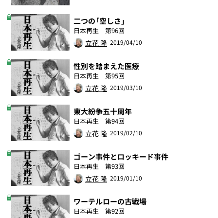
二つの「空しさ」
日本再生 第96回
立花 隆
2019/04/10
性別を踏まえた医療
日本再生 第95回
立花 隆
2019/03/10
東大紛争五十周年
日本再生 第94回
立花 隆
2019/02/10
ゴーン事件とロッキード事件
日本再生 第93回
立花 隆
2019/01/10
ワーテルローの古戦場
日本再生 第92回