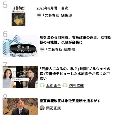
5
2026年8月号 目次
「文藝春秋」編集部
6
息を潜める財務省、看板政策の迷走、女性総
し
裁の可能性、仇敵が会長に
「文藝春秋」編集部
7
「芸能人になるの、私？」映画『ノルウェイの
森』で俳優デビューした水原希子が感じた戸
惑い
水原 希子
成田 悠輔
8
皇室典範改正は象徴天皇制を揺るがす
前
保阪 正康