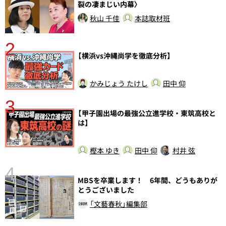
裂の凄まじい内幕〉
秋山 千佳
本誌取材班
2
【横浜vs沖縄尚学を徹底分析】
かみじょう たけし
田中 仰
3
【甲子園出場の最強公立進学校・東筑高校と
は】
樫本 ゆき
田中 仰
村井 弦
4
さ
MBSを卒業します！ 6年間、どうもありが
実
とうございました
「文藝春秋」編集部