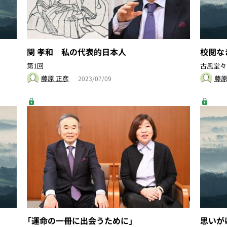
関 孝和 私の代表的日本人
校閲な
第1回
古風堂々
藤原 正彦
藤原
2023/07/09
「運命の一冊に出会うために」
思いか