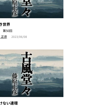
き世界
 第50回
 正彦
2023/06/08
゙けない連環