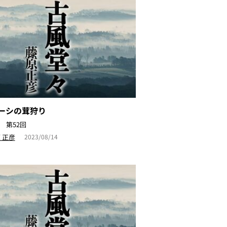
ルーシの茸狩り
 第52回
 正彦
2023/08/14