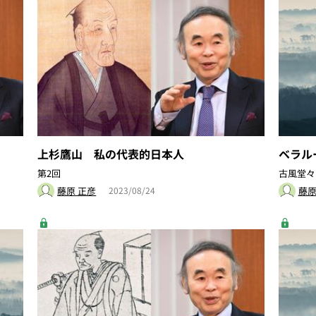
上杉鷹山 私の代表的日本人
ベラ
第2回
古風堂々
藤原 正彦
藤原
2023/08/24