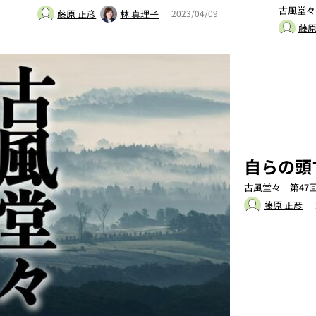
古風堂々
藤原 正彦
林 真理子
2023/04/09
藤原
自らの頭
古風堂々 第47
藤原 正彦