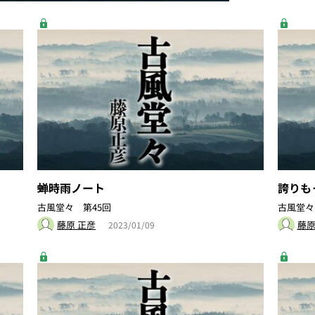
蝉時雨ノート
誇りも
古風堂々 第45回
古風堂々
藤原 正彦
藤原
2023/01/09