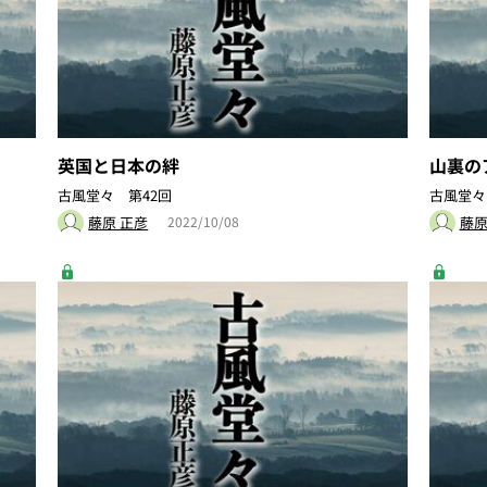
英国と日本の絆
山裏の
古風堂々 第42回
古風堂々
藤原 正彦
藤原
2022/10/08