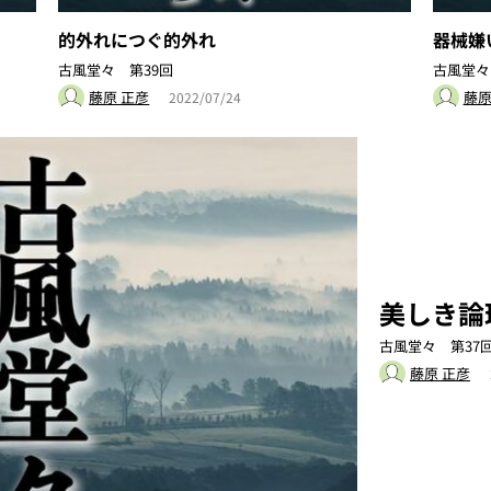
的外れにつぐ的外れ
器械嫌
古風堂々 第39回
古風堂々 
藤原 正彦
藤原
2022/07/24
美しき論
古風堂々 第37
藤原 正彦