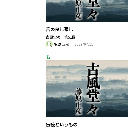
舌の良し悪し
古風堂々 第51回
藤原 正彦
2023/07/22
伝統というもの